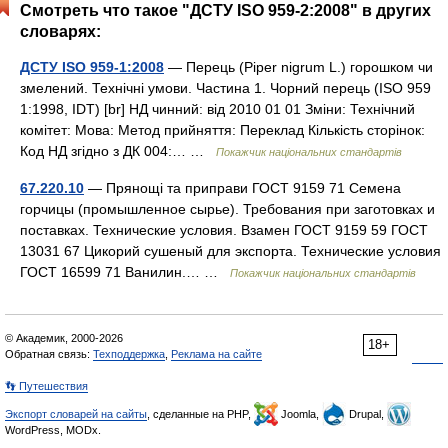
Смотреть что такое "ДСТУ ISO 959-2:2008" в других
словарях:
ДСТУ ISO 959-1:2008
— Перець (Piper nigrum L.) горошком чи
змелений. Технічні умови. Частина 1. Чорний перець (ISO 959
1:1998, IDT) [br] НД чинний: від 2010 01 01 Зміни: Технічний
комітет: Мова: Метод прийняття: Переклад Кількість сторінок:
Код НД згідно з ДК 004:… …
Покажчик національних стандартів
67.220.10
— Прянощі та приправи ГОСТ 9159 71 Семена
горчицы (промышленное сырье). Требования при заготовках и
поставках. Технические условия. Взамен ГОСТ 9159 59 ГОСТ
13031 67 Цикорий сушеный для экспорта. Технические условия
ГОСТ 16599 71 Ванилин.… …
Покажчик національних стандартів
© Академик, 2000-2026
18+
Обратная связь:
Техподдержка
,
Реклама на сайте
👣 Путешествия
Экспорт словарей на сайты
, сделанные на PHP,
Joomla,
Drupal,
WordPress, MODx.