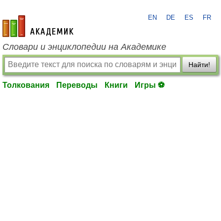
EN
DE
ES
FR
academic.ru
Словари и энциклопедии на Академике
Найти!
Толкования
Переводы
Книги
Игры ⚽